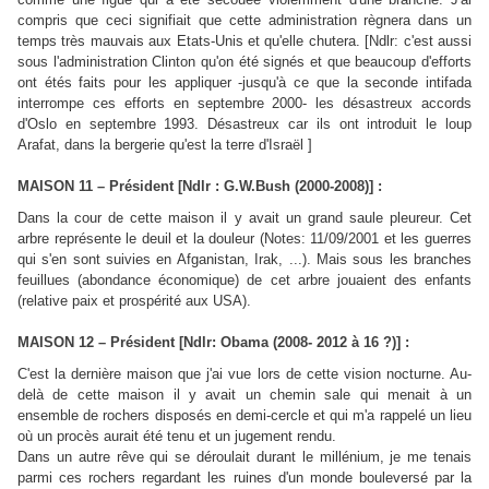
compris que ceci signifiait que cette administration règnera dans un
temps très mauvais aux Etats-Unis et qu'elle chutera. [Ndlr: c'est aussi
sous l'administration Clinton qu'on été signés et que beaucoup d'efforts
ont étés faits pour les appliquer -jusqu'à ce que la seconde intifada
interrompe ces efforts en septembre 2000- les désastreux accords
d'Oslo en septembre 1993. Désastreux car ils ont introduit le loup
Arafat, dans la bergerie qu'est la terre d'Israël ]
MAISON 11 – Président [Ndlr : G.W.Bush (2000-2008)] :
Dans la cour de cette maison il y avait un grand saule pleureur. Cet
arbre représente le deuil et la douleur (Notes: 11/09/2001 et les guerres
qui s'en sont suivies en Afganistan, Irak, ...). Mais sous les branches
feuillues (abondance économique) de cet arbre jouaient des enfants
(relative paix et prospérité aux USA).
MAISON 12 – Président [Ndlr: Obama (2008- 2012 à 16 ?)] :
C'est la dernière maison que j'ai vue lors de cette vision nocturne. Au-
delà de cette maison il y avait un chemin sale qui menait à un
ensemble de rochers disposés en demi-cercle et qui m'a rappelé un lieu
où un procès aurait été tenu et un jugement rendu.
Dans un autre rêve qui se déroulait durant le millénium, je me tenais
parmi ces rochers regardant les ruines d'un monde bouleversé par la