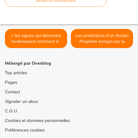
Ajouter un commentaire
< les signes qui démontre
Les predictions d'un Ancien
l'enlèvement imminent de
Prophete kenyan sur la
l'Eglise de Jésus Christ
Presidence de Barack
Obama >
Hébergé par Overblog
Top articles
Pages
Contact
Signaler un abus
C.G.U.
Cookies et données personnelles
Préférences cookies