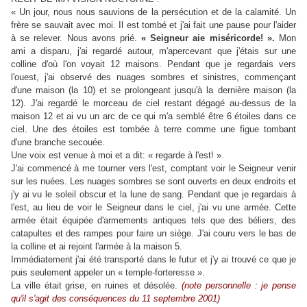
« Un jour, nous nous sauvions de la persécution et de la calamité. Un
frère se sauvait avec moi. Il est tombé et j'ai fait une pause pour l'aider
à se relever. Nous avons prié.
« Seigneur aie miséricorde! ».
Mon
ami a disparu, j'ai regardé autour, m'apercevant que j'étais sur une
colline d'où l'on voyait 12 maisons. Pendant que je regardais vers
l'ouest, j'ai observé des nuages sombres et sinistres, commençant
d'une maison (la 10) et se prolongeant jusqu'à la dernière maison (la
12). J'ai regardé le morceau de ciel restant dégagé au-dessus de la
maison 12 et ai vu un arc de ce qui m'a semblé être 6 étoiles dans ce
ciel. Une des étoiles est tombée à terre comme une figue tombant
d'une branche secouée.
Une voix est venue à moi et a dit: « regarde à l'est! ».
J'ai commencé à me tourner vers l'est, comptant voir le Seigneur venir
sur les nuées. Les nuages sombres se sont ouverts en deux endroits et
j'y ai vu le soleil obscur et la lune de sang. Pendant que je regardais à
l'est, au lieu de voir le Seigneur dans le ciel, j'ai vu une armée. Cette
armée était équipée d'armements antiques tels que des béliers, des
catapultes et des rampes pour faire un siège. J'ai couru vers le bas de
la colline et ai rejoint l'armée à la maison 5.
Immédiatement j'ai été transporté dans le futur et j'y ai trouvé ce que je
puis seulement appeler un « temple-forteresse ».
La ville était grise, en ruines et désolée.
(note personnelle : je pense
qu'il s'agit des conséquences du 11 septembre 2001)