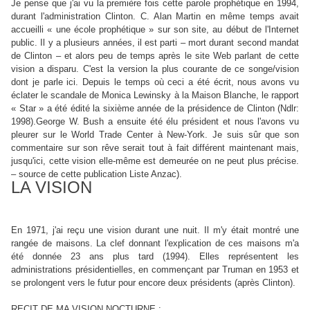
Je pense que j'ai vu la première fois cette parole prophétique en 1994,
durant l'administration Clinton. C. Alan Martin en même temps avait
accueilli « une école prophétique » sur son site, au début de l'Internet
public. Il y a plusieurs années, il est parti – mort durant second mandat
de Clinton – et alors peu de temps après le site Web parlant de cette
vision a disparu. C'est la version la plus courante de ce songe/vision
dont je parle ici. Depuis le temps où ceci a été écrit, nous avons vu
éclater le scandale de Monica Lewinsky à la Maison Blanche, le rapport
« Star » a été édité la sixième année de la présidence de Clinton (Ndlr:
1998).George W. Bush a ensuite été élu président et nous l'avons vu
pleurer sur le World Trade Center à New-York. Je suis sûr que son
commentaire sur son rêve serait tout à fait différent maintenant mais,
jusqu'ici, cette vision elle-même est demeurée on ne peut plus précise.
– source de cette publication Liste Anzac).
LA VISION
En 1971, j'ai reçu une vision durant une nuit. Il m'y était montré une
rangée de maisons. La clef donnant l'explication de ces maisons m'a
été donnée 23 ans plus tard (1994). Elles représentent les
administrations présidentielles, en commençant par Truman en 1953 et
se prolongent vers le futur pour encore deux présidents (après Clinton).
RECIT DE MA VISION NOCTURNE :