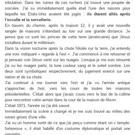
tribulation. Dans les ruines de ces rochers j'ai trouvé une poupée de
sorcière. J'ai su immédiatement quelle était l'une des raisons pour
laquelle les Etats-Unis avaient été jugés :
ils étaient allés après
l'occulte et la sorcellerie.
En travers du chemin, après la maison 12, il y avait une nouvelle
rangée de maisons s'étendant au loin sur une grande distance. Je
pense que ce sont les princes de cette terre (américaine) que Jésus
installera durant le millénium.
Dans la vision nocturne après la chute l'étoile sur la terre, j'ai entendu
une voix indiquant « regarde à l'est ». J'ai commencé à me retourner et
je pensais voir Jésus venir sur les nuages. Lorsque je me suis retourné
j'ai vu les nuages partir, la lune couleur sang et le soleil sombre. Les
deux sont symboliques respectivement, du jugement exercé sur une
nation et de sa chute.
J'ai continué à me tourner vers l'est et j'ai vu l'armée antique
s'approcher, de l'est, vers les cours de toutes les maisons
présidentielles. C'était alors que j'avais couru vers le bas de la colline
pour rencontrer cette armée dans la cour de la maison de Nixon.
C'était 1971, l'année où j'ai été sauvé.
Immédiatement la scène a changé et je me suis trouvé au milieu des
ruines grises d'une ville.
J'ai vu un homme sortir de ce que j'ai perçu comme étant un « temple-
forteresse », il était habillé d'un costume diplomatique et portait une
serviette.