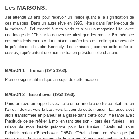
Les MAISONS:
J'ai attendu 23 ans pour recevoir un indice quant à la signification de
ces maisons. Dans un autre rêve en 1995, j'étais dans l'arrière-cour de
la maison 3. J'ai regardé à mes pieds et ai vu un magazine Life, avec
une image de JFK sur la couverture ainsi que les mots « En mémoire
des présidents morts ». La maison numéro trois est celle qui représente
la présidence de John Kennedy. Les maisons, comme celle citée ci-
dessus, représentent une administration présidentielle chacune.
MAISON 1 – Truman (1945-1952):
Rien de significatif indiqué au sujet de cette maison.
MAISON 2 – Eisenhower (1952-1960):
Dans un rêve en rapport avec celle-ci, un modèle de fusée était tiré en
l'air et il déviait vers le bas, vers la cour de cette maison. La fusée s'est
alors transformée en planeur et a glissé dans cette cour. Ma tante avait
l'habitude de se référer à moi en tant que son « gars des fusées » en
raison de mon intérêt précoce pour les fusées. J'étais né sous
l'administration d'Eisenhower (1954). C'était durant ce rêve que j'ai
couru dans la cour arrière de la maison 3 pour rechercher la fusée