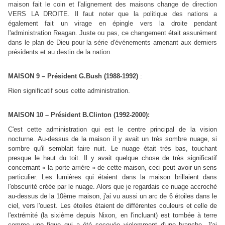
maison fait le coin et l'alignement des maisons change de direction
VERS LA DROITE. Il faut noter que la politique des nations a
également fait un virage en épingle vers la droite pendant
l'administration Reagan. Juste ou pas, ce changement était assurément
dans le plan de Dieu pour la série d'événements amenant aux derniers
présidents et au destin de la nation.
MAISON 9 – Président G.Bush (1988-1992)
:
Rien significatif sous cette administration.
MAISON 10 – Président B.Clinton (1992-2000):
C'est cette administration qui est le centre principal de la vision
nocturne. Au-dessus de la maison il y avait un très sombre nuage, si
sombre qu'il semblait faire nuit. Le nuage était très bas, touchant
presque le haut du toit. Il y avait quelque chose de très significatif
concernant « la porte arrière » de cette maison, ceci peut avoir un sens
particulier. Les lumières qui étaient dans la maison brillaient dans
l'obscurité créée par le nuage. Alors que je regardais ce nuage accroché
au-dessus de la 10ème maison, j'ai vu aussi un arc de 6 étoiles dans le
ciel, vers l'ouest. Les étoiles étaient de différentes couleurs et celle de
l'extrémité (la sixième depuis Nixon, en l'incluant) est tombée à terre
comme une figue qui a été secouée violemment d'une branche. J'ai