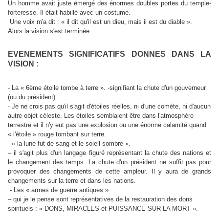
Un homme avait juste émergé des énormes doubles portes du temple-
forteresse. Il était habillé avec un costume.
Une voix m'a dit : « il dit qu'il est un dieu, mais il est du diable ».
Alors la vision s'est terminée.
EVENEMENTS SIGNIFICATIFS DONNES DANS LA
VISION :
- La « 6ème étoile tombe à terre ». -signifiant la chute d'un gouverneur
(ou du président)
- Je ne crois pas qu'il s'agit d'étoiles réelles, ni d'une comète, ni d'aucun
autre objet céleste. Les étoiles semblaient être dans l'atmosphère
terrestre et il n'y eut pas une explosion ou une énorme calamité quand
« l'étoile » rouge tombant sur terre.
- « la lune fut de sang et le soleil sombre ».
– il s'agit plus d'un langage figuré représentant la chute des nations et
le changement des temps. La chute d'un président ne suffit pas pour
provoquer des changements de cette ampleur. Il y aura de grands
changements sur la terre et dans les nations.
- Les « armes de guerre antiques »
– qui je le pense sont représentatives de la restauration des dons
spirituels :
« DONS, MIRACLES et PUISSANCE SUR LA MORT ».