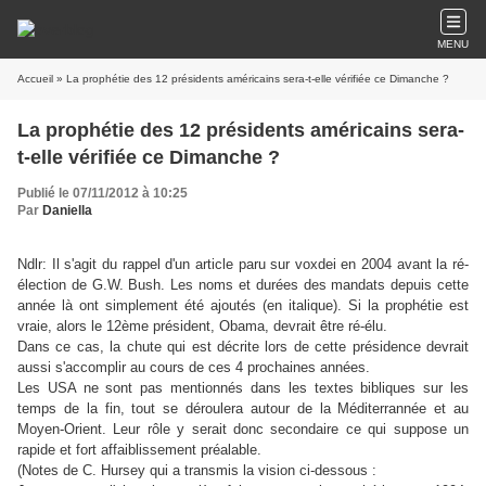
MENU
Accueil
» La prophétie des 12 présidents américains sera-t-elle vérifiée ce Dimanche ?
La prophétie des 12 présidents américains sera-
t-elle vérifiée ce Dimanche ?
Publié le 07/11/2012 à 10:25
Par
Daniella
Ndlr: Il s'agit du rappel d'un article paru sur voxdei en 2004 avant la ré-
élection de G.W. Bush. Les noms et durées des mandats depuis cette
année là ont simplement été ajoutés (en italique). Si la prophétie est
vraie, alors le 12ème président, Obama, devrait être ré-élu.
Dans ce cas, la chute qui est décrite lors de cette présidence devrait
aussi s'accomplir au cours de ces 4 prochaines années.
Les USA ne sont pas mentionnés dans les textes bibliques sur les
temps de la fin, tout se déroulera autour de la Méditerrannée et au
Moyen-Orient. Leur rôle y serait donc secondaire ce qui suppose un
rapide et fort affaiblissement préalable.
(Notes de C. Hursey qui a transmis la vision ci-dessous :