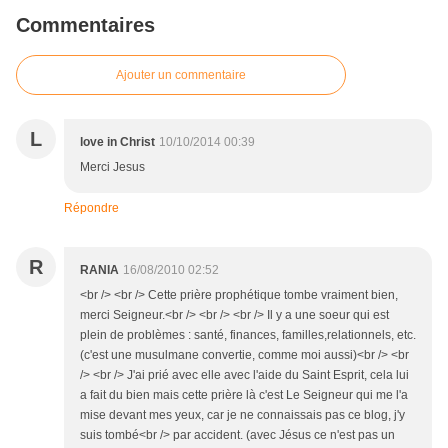
Commentaires
Ajouter un commentaire
L
love in Christ
10/10/2014 00:39
Merci Jesus
Répondre
R
RANIA
16/08/2010 02:52
<br /> <br /> Cette prière prophétique tombe vraiment bien,
merci Seigneur.<br /> <br /> <br /> Il y a une soeur qui est
plein de problèmes : santé, finances, familles,relationnels, etc.
(c'est une musulmane convertie, comme moi aussi)<br /> <br
/> <br /> J'ai prié avec elle avec l'aide du Saint Esprit, cela lui
a fait du bien mais cette prière là c'est Le Seigneur qui me l'a
mise devant mes yeux, car je ne connaissais pas ce blog, j'y
suis tombé<br /> par accident. (avec Jésus ce n'est pas un