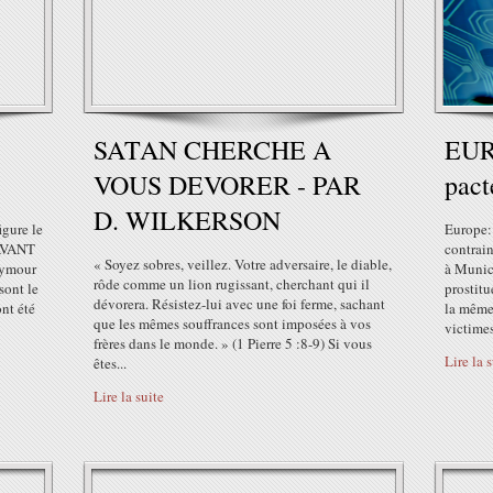
SATAN CHERCHE A
EURO
VOUS DEVORER - PAR
pact
D. WILKERSON
igure le
Europe:
 AVANT
contrain
« Soyez sobres, veillez. Votre adversaire, le diable,
eymour
à Munich
rôde comme un lion rugissant, cherchant qui il
sont le
prostitu
dévorera. Résistez-lui avec une foi ferme, sachant
nt été
la même 
que les mêmes souffrances sont imposées à vos
victimes
frères dans le monde. » (1 Pierre 5 :8-9) Si vous
Lire la 
êtes...
Lire la suite