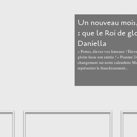
Un nouveau mois,
: que le Roi de gl
Daniella
« Portes, élevez vos linteaux ! Élev
gloire fasse son entrée ! » Psaume
changement sur notre calendrier. Ma
représenter le franchissement...