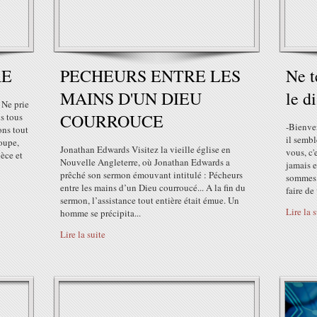
RE
PECHEURS ENTRE LES
Ne t
MAINS D'UN DIEU
le d
Ne prie
COURROUCE
ns tous
-Bienven
ons tout
il semb
oupe,
Jonathan Edwards Visitez la vieille église en
vous, c'
ièce et
Nouvelle Angleterre, où Jonathan Edwards a
jamais e
prêché son sermon émouvant intitulé : Pécheurs
sommes p
entre les mains d’un Dieu courroucé... A la fin du
faire de 
sermon, l’assistance tout entière était émue. Un
Lire la 
homme se précipita...
Lire la suite