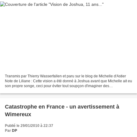
Transmis par Thierry Wasserfallen et paru sur le blog de Michelle d'Astier
Note de Liliane : Cette vision a été donné à Joshua avant que Michelle ait eu
son propre songe, ceci pour éviter tout soupçon d'imaginer des
inductions...Thierry, papa de Joshua,...
Catastrophe en France - un avertissement à
Wimereux
Publié le 29/01/2010 à 22:37
Par
DP