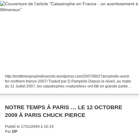
http://endtimespropheticwords.wordpress.com/2007/08/27/prophetic-word-
for-northern-france-2007/ Traduit par D.Pamphile Depuis le réveil, au matin
du 31 Juillet 2007, les catastrophes «naturelles» ont été en grande partie
dans mon esprit. C'était à la...
NOTRE TEMPS À PARIS … LE 12 OCTOBRE
2009 À PARIS CHUCK PIERCE
Publié le 17/11/2009 à 10:19
Par
DP