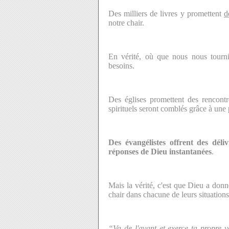
Des milliers de livres y promettent
d
notre chair.
En vérité, où que nous nous tourn
besoins.
Des églises promettent des rencontr
spirituels seront comblés grâce à une
Des évangélistes offrent des déli
réponses de Dieu instantanées
.
Mais la vérité, c'est que Dieu a donné
chair dans chacune de leurs situations. 
“Va de l'avant et exerce ta propre v