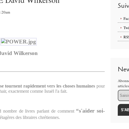
Sui
09:20am
Fa
Twi
RS
David Wilkerson
New
Abonne
article
se tournent rapidement vers les choses humaines
pour
chair, exactement comme Israël l'a fait.
Email
“s'aider soi-
nd nombre de livres parlant de comment
tagères des libraires chrétiennes.