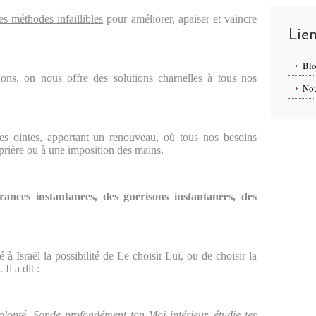
es méthodes infaillibles
pour améliorer, apaiser et vaincre
Lie
Blo
ions, on nous offre
des solutions charnelles
à tous nos
Nou
es ointes, apportant un renouveau, où tous nos besoins
 prière ou à une imposition des mains.
vrances instantanées, des guérisons instantanées, des
 à Israël la possibilité de Le choisir Lui, ou de choisir la
Il a dit :
olonté. Sonde profondément ton Moi intérieur, étudie tes