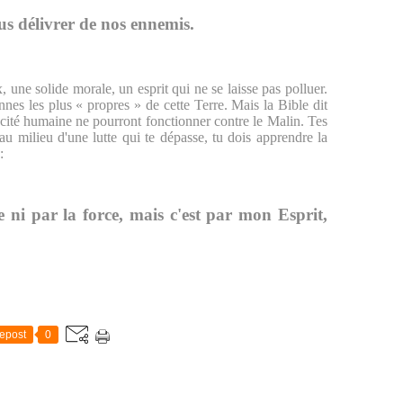
us délivrer de nos ennemis.
x, une solide morale, un esprit qui ne se laisse pas polluer.
nnes les plus « propres » de cette Terre. Mais la Bible dit
ité humaine ne pourront fonctionner contre le Malin. Tes
 au milieu d'une lutte qui te dépasse, tu dois apprendre la
:
e ni par la force, mais c'est par mon Esprit,
)
epost
0