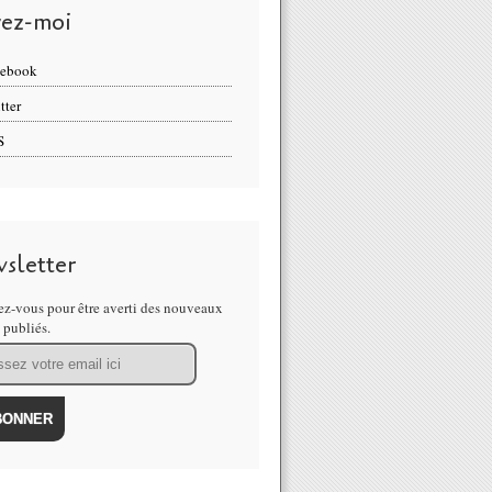
vez-moi
cebook
tter
S
sletter
z-vous pour être averti des nouveaux
s publiés.