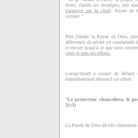
livres, établis tes stratégies, fais t
t'appuyer sur la chair
. Aucun de t
victoire.”
Plus j'étudie la Parole de Dieu, plu
délivrance du péché est condamnée à 
et encore jusqu'à ce que nous soyon
chair et tous ses efforts.
Lorsqu'Israël a essayé de défaire
immédiatement dénoncé cet effort :
“
Le protecteur chancellera, le pr
31:3)
La Parole de Dieu dit très clairement