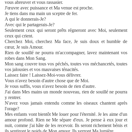
vous abreuver et vous rassasier.
J'œuvre avec puissance et Ma venue est proche.
Je tiens dans ma main un sceptre de fer.
A qui le donnerais-Je?
Avec qui le partagerais-Je?
Seulement ceux qui seront prêts régneront avec Moi, seulement
ceux qui crient.
Cherchez Moi, cherchez Ma face, Je suis doux et humble de
cœur, Je suis Amour.
Rien de souillé ne pourra m'accompagner, lavez maintenant vos
robes dans Mon Sang.
Mon sang couvre tous vos péchés, toutes vos méchancetés, toutes
vos jalousies et vos mauvaises ténacités.
Laissez faire ! Laissez-Moi-vous délivrer.
Vous n'avez besoin d'autre chose que de Moi.
Je vous suffis, vous n'avez besoin de rien d'autre.
J'ai dans Mes mains un monde nouveau, rien de souillé ne pourra
y rentrer.
N'avez vous jamais entendu comme les oiseaux chantent après
l'orage?
Mes enfants vont bientôt Me louer pour l'éternité. Je les aime d'un
amour profond. Rien ne Me sépare d'eux. Je pense à eux jour et
nuit, comme j'ai hâte de les recevoir. Ils seront richement bénis et
ils sentiront le poids de Mon amour. Ils verront Ma lumière.