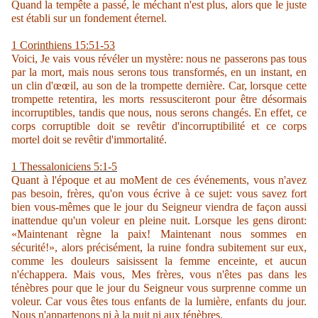
Quand la tempête a passé, le méchant n'est plus, alors que le juste
est établi sur un fondement éternel.
1 Corinthiens 15:51-53
Voici, Je vais vous révéler un mystère: nous ne passerons pas tous
par la mort, mais nous serons tous transformés, en un instant, en
un clin d'œœil, au son de la trompette dernière. Car, lorsque cette
trompette retentira, les morts ressusciteront pour être désormais
incorruptibles, tandis que nous, nous serons changés. En effet, ce
corps corruptible doit se revêtir d'incorruptibilité et ce corps
mortel doit se revêtir d'immortalité.
1 Thessaloniciens 5:1-5
Quant à l'époque et au moMent de ces événements, vous n'avez
pas besoin, frères, qu'on vous écrive à ce sujet: vous savez fort
bien vous-mêmes que le jour du Seigneur viendra de façon aussi
inattendue qu'un voleur en pleine nuit. Lorsque les gens diront:
«Maintenant règne la paix! Maintenant nous sommes en
sécurité!», alors précisément, la ruine fondra subitement sur eux,
comme les douleurs saisissent la femme enceinte, et aucun
n'échappera. Mais vous, Mes frères, vous n'êtes pas dans les
ténèbres pour que le jour du Seigneur vous surprenne comme un
voleur. Car vous êtes tous enfants de la lumière, enfants du jour.
Nous n'appartenons ni à la nuit ni aux ténèbres.