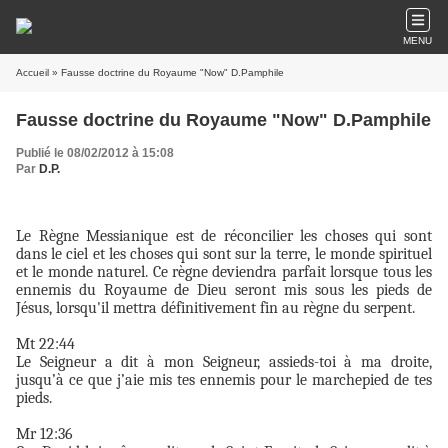
MENU
Accueil
» Fausse doctrine du Royaume "Now" D.Pamphile
Fausse doctrine du Royaume "Now" D.Pamphile
Publié le 08/02/2012 à 15:08
Par
D.P.
Le Règne Messianique est de réconcilier les choses qui sont
dans le ciel et les choses qui sont sur la terre, le monde spirituel
et le monde naturel. Ce règne deviendra parfait lorsque tous les
ennemis du Royaume de Dieu seront mis sous les pieds de
Jésus, lorsqu'il mettra définitivement fin au règne du serpent.
Mt 22:44
Le Seigneur a dit à mon Seigneur, assieds-toi à ma droite,
jusqu’à ce que j’aie mis tes ennemis pour le marchepied de tes
pieds.
Mr 12:36