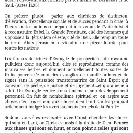
aussi, l’envoyant aux Anciens par les mains de Barnabas et de
Saul. (Actes 11.28)
On préfère plutôt parler aux chrétiens de distincton,
d’élévation, d'excellence sociale et de succès pendant la crise
à
l’heure où les nations se préparent à la venue de l’Antéchrist et
à reconstruire Babel, la Grande Prostituée, cité des hommes qui
s’oppose à la
Jérusalem céleste, cité de Dieu. Elle remplira toute
la terre. Alors Jérusalem deviendra une pierre lourde pour
toutes les nations.
Les fausses doctrines d’Evangile de prospérité et du royaume
pullulent donc aujourd’hui, elles se reproduisent comme des
mauvaises herbes et donnent actuellement toutes sortes de
fruits pourris. Ce sont des évangiles de manifestations et de
signes sans la puissance transformatrice du Saint Esprit qui
convainc de péché, de justice et de jugement…et qui amène à
salut. Un Evangile centré sur soi même et son développement
personnel. On fait du nombrilisme spirituel et
on aspire aux
choses d’en bas et non aux choses d’en haut. On les poursuit
ardemment malgré les avertissements formels de la Parole:
Si donc vous êtes ressuscités avec Christ, cherchez les choses
qui sont en haut, où Christ est assis à la droite de Dieu
. Pensez
aux choses qui sont en haut, et non point à celles qui sont