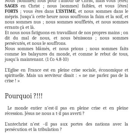
Nous {sommes} fous pour l’amour de Christ, mais vous {êtes}
SAGES
en Christ ; nous {sommes} faibles, et vous {êtes}
FORTS
; vous êtes dans
L’ESTIME
, et nous sommes dans le
mépris. Jusqu’à cette heure nous souffrons la faim et la soif, et
nous sommes nus ; nous sommes souffletés, et nous sommes
errants çà et là.
Et nous nous fatiguons en travaillant de nos propres mains ; on
dit du mal de nous, et nous bénissons ; nous sommes
persécutés, et nous le souffrons.
Nous sommes blâmés, et nous prions ; nous sommes faits
comme les balayures du monde, et comme le rebut de tous,
jusqu’à maintenant. (1 Co 4.8-10)
L’Eglise en France est en pleine crise sociale, économique et
spirituelle. Mais un serviteur disait : « ne me parlez pas de la
crise ! »
Pourquoi ?!!!
Le monde entier n’est-il pas en pleine crise et en pleine
récession. Jésus ne nous a t-il pas averti ?
L’antechrist n’est –il pas aux portes des nations avec la
persécution et la tribulation ?