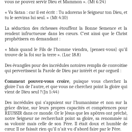
vous ne pouvez servir Dieu et Mammon ». (Mt 6:24)
« Va Satan : car il est écrit : Tu adoreras le Seigneur ton Dieu, et
tu le serviras lui seul. » (Mt 4:10)
La séduction des richesses étouffent la Bonne Semence et la
rendent infructueuse dans les cœurs. C’est ainsi que le Christ
prophétisera en demandant :
« Mais quand le Fils de l’homme viendra, {pensez-vous} qu’il
trouve de la foi sur la terre ». (Luc 18.8)
Des évangiles pour des incrédules notoires remplis de convoitise
qui pervertissent la Parole de Dieu par intérêt et par orgueil :
Comment pouvez-vous croire
, puisque vous cherchez la
gloire l’un de l’autre, et que vous ne cherchez point la gloire qui
vient de Dieu seul ?(Jn 5:44)
Des incrédules qui s’appuient sur l’humanisme et non sur la
grâce divine, sur leurs propres capacités et compétences pour
REUSSIR dans ce monde. Or le Jésus que les apôtres ont prêché,
notre Seigneur ne recherchait point sa gloire, sa renommée ni
sa volonté mais celle de son Père. Il était doux et humble de
cœur. Il ne faisait rien qu’il n’ait vu d’abord faire par le Père.