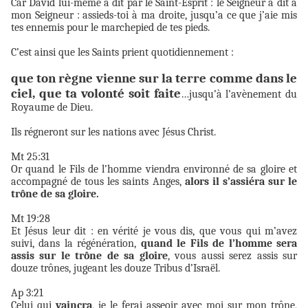
Car David lui-même a dit par le Saint-Esprit : le Seigneur a dit à
mon Seigneur : assieds-toi à ma droite, jusqu’a ce que j’aie mis
tes ennemis pour le marchepied de tes pieds.
C’est ainsi que les Saints prient quotidiennement :
que ton règne vienne sur la terre comme dans le
ciel, que ta volonté soit faite
…jusqu’à l’avènement du
Royaume de Dieu.
Ils régneront sur les nations avec Jésus Christ.
Mt 25:31
Or quand le Fils de l’homme viendra environné de sa gloire et
accompagné de tous les saints Anges,
alors il s’assiéra sur le
trône de sa gloire.
Mt 19:28
Et Jésus leur dit : en vérité je vous dis, que vous qui m’avez
suivi, dans la régénération,
quand le Fils de l’homme sera
assis sur le trône de sa gloire
, vous aussi serez assis sur
douze trônes, jugeant les douze Tribus d’Israël.
Ap 3:21
Celui qui
vaincra
, je le ferai asseoir avec moi sur mon trône,