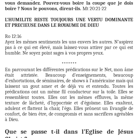
vous demandez. Pouvez-vous boire la coupe que je dois
boire ? Nous le pouvons, dirent-ils.
Mt 20:21-22
L’HUMILITE RESTE TOUJOURS UNE VERTU DOMINANTE
ET PRECIEUSE DANS LE ROYAUME DE DIEU
Ro 12:16
Ayez les mêmes sentiments les uns envers les autres. N’aspirez
pas à ce qui est élevé, mais laissez-vous attirer par ce qui est
humble. Ne soyez point sages à vos propres yeux.
*******
En parcourant les différentes prédications sur le Net, mon âme
était attristée. Beaucoup d’enseignements, beaucoup
d’exhortations, de séminaires, de shows à l’américaine mais qui
laissent un gout amer et de déjà vu et entendu. Toutes les
prédications ont un même fil conducteur sur la toile. Elles se
ressemblent toutes. Elles ont les mêmes effluves, la même
texture de lâcheté, d’hypocrisie et d’égoïsme. Elles exaltent,
adulent et flattent la chair, l’égo. Elles prônent un Evangile de
confort, de bien être, de compromis et sans sacrifices agréables
à Dieu.
Que se passe t-il dans l’Eglise de Jésus