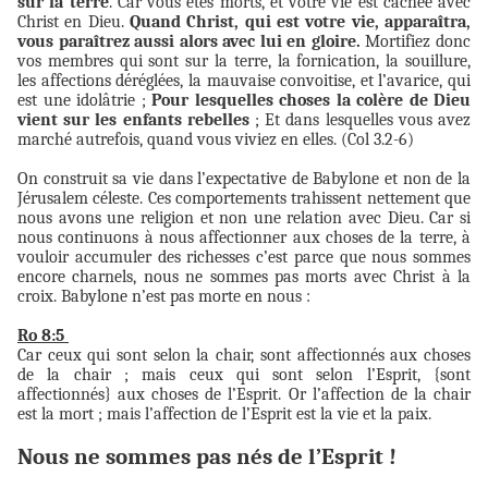
sur la terre
. Car vous êtes morts, et votre vie est cachée avec
Christ en Dieu.
Quand Christ, qui est votre vie, apparaîtra,
vous paraîtrez aussi alors avec lui en gloire.
Mortifiez donc
vos membres qui sont sur la terre, la fornication, la souillure,
les affections déréglées, la mauvaise convoitise, et l’avarice, qui
est une idolâtrie ;
Pour lesquelles choses la colère de Dieu
vient sur les enfants rebelles
; Et dans lesquelles vous avez
marché autrefois, quand vous viviez en elles. (Col 3.2-6)
On construit sa vie dans l’expectative de Babylone et non de la
Jérusalem céleste. Ces comportements trahissent nettement que
nous avons une religion et non une relation avec Dieu. Car si
nous continuons à nous affectionner aux choses de la terre, à
vouloir accumuler des richesses c’est parce que nous sommes
encore charnels, nous ne sommes pas morts avec Christ à la
croix. Babylone n’est pas morte en nous :
Ro 8:5
Car ceux qui sont selon la chair, sont affectionnés aux choses
de la chair ; mais ceux qui sont selon l’Esprit, {sont
affectionnés} aux choses de l’Esprit. Or l’affection de la chair
est la mort ; mais l’affection de l’Esprit est la vie et la paix.
Nous ne sommes pas nés de l’Esprit !