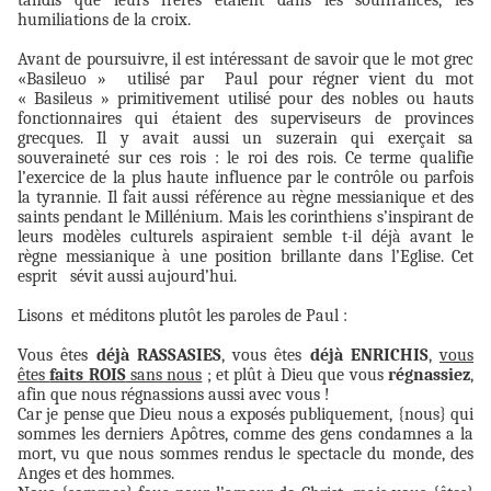
tandis que leurs frères étaient dans les souffrances, les
humiliations de la croix.
Avant de poursuivre, il est intéressant de savoir que le mot grec
«Basileuo » utilisé par
Paul pour régner vient du mot
« Basileus » primitivement utilisé pour des nobles ou hauts
fonctionnaires qui étaient des superviseurs de provinces
grecques. Il y avait aussi un suzerain qui exerçait sa
souveraineté sur ces rois : le roi des rois. Ce terme qualifie
l’exercice de la plus haute influence par le contrôle ou parfois
la tyrannie. Il fait aussi référence au règne messianique et des
saints pendant le Millénium. Mais les corinthiens s’inspirant de
leurs modèles culturels aspiraient semble t-il déjà avant le
règne messianique à une position brillante dans l’Eglise. Cet
esprit
sévit aussi aujourd’hui.
Lisons et méditons plutôt les paroles de Paul :
Vous êtes
déjà
RASSASIES
, vous êtes
déjà
ENRICHIS
,
vous
êtes
faits ROIS
sans nous
; et plût à Dieu que vous
régnassiez
,
afin que nous régnassions aussi avec vous !
Car je pense que Dieu nous a exposés publiquement, {nous} qui
sommes les derniers Apôtres, comme des gens condamnes a la
mort, vu que nous sommes rendus le spectacle du monde, des
Anges et des hommes.