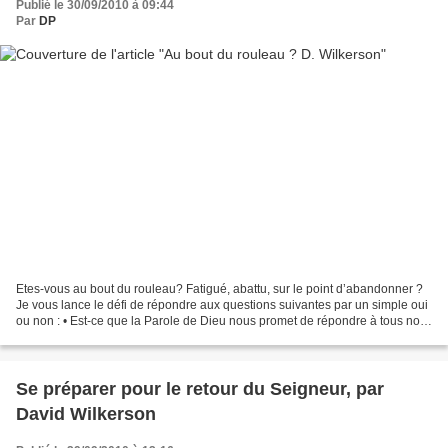
Publié le 30/09/2010 à 09:44
Par
DP
Etes-vous au bout du rouleau? Fatigué, abattu, sur le point d’abandonner ?
Je vous lance le défi de répondre aux questions suivantes par un simple oui
ou non : • Est-ce que la Parole de Dieu nous promet de répondre à tous nos
besoins ? Jésus a t-il dit...
Se préparer pour le retour du Seigneur, par
David Wilkerson