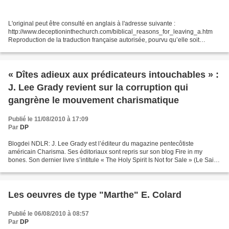
L'original peut être consulté en anglais à l'adresse suivante :
http://www.deceptioninthechurch.com/biblical_reasons_for_leaving_a.htm
Reproduction de la traduction française autorisée, pourvu qu’elle soit
intégrale, et que les sources soient indiquées....
« Dîtes adieux aux prédicateurs intouchables » :
J. Lee Grady revient sur la corruption qui
gangrène le mouvement charismatique
Publié le 11/08/2010 à 17:09
Par
DP
Blogdei NDLR: J. Lee Grady est l’éditeur du magazine pentecôtiste
américain Charisma. Ses éditoriaux sont repris sur son blog Fire in my
bones. Son dernier livre s’intitule « The Holy Spirit Is Not for Sale » (Le Saint-
Esprit n’est pas à vendre). Notre...
Les oeuvres de type "Marthe" E. Colard
Publié le 06/08/2010 à 08:57
Par
DP