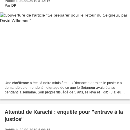
Publié le 29/09/2010 à 12:16
Par
DP
Une chrétienne a écrit à notre ministère : - «Dimanche dernier, le pasteur a
demandé qu’on rende témoignage de ce que le Seigneur avait réalisé
pendant la semaine. Son propre fils, âgé de 5 ans, se leva et il dit: «J’ai eu
un rêve la nuit dernière. Jésus...
Attentat de Karachi : enquête pour "entrave à la
justice"