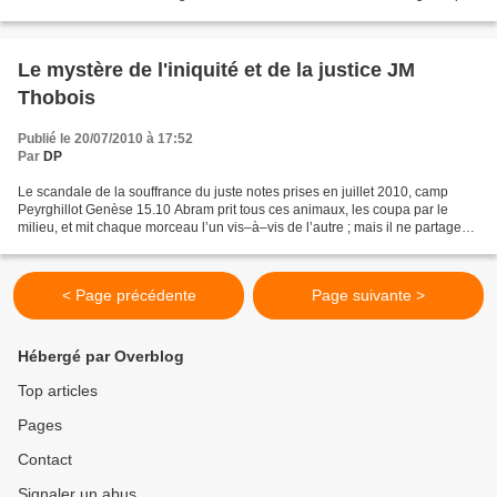
la foi ou d'être impatient et de gérer la...
Le mystère de l'iniquité et de la justice JM
Thobois
Publié le 20/07/2010 à 17:52
Par
DP
Le scandale de la souffrance du juste notes prises en juillet 2010, camp
Peyrghillot Genèse 15.10 Abram prit tous ces animaux, les coupa par le
milieu, et mit chaque morceau l’un vis–à–vis de l’autre ; mais il ne partagea
point les oiseaux. 11 Les oiseaux...
< Page précédente
Page suivante >
Hébergé par Overblog
Top articles
Pages
Contact
Signaler un abus