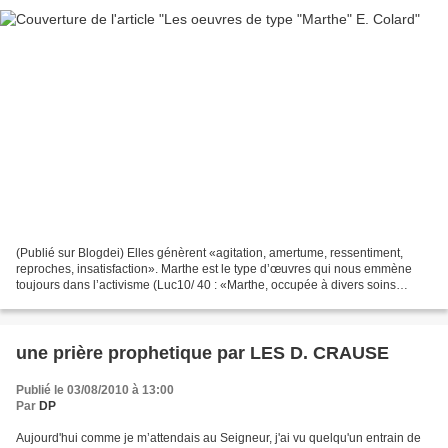
(Publié sur Blogdei) Elles génèrent «agitation, amertume, ressentiment,
reproches, insatisfaction». Marthe est le type d’œuvres qui nous emmène
toujours dans l’activisme (Luc10/ 40 : «Marthe, occupée à divers soins
domestiques, survint…»). Aussi, à bien...
une prière prophetique par LES D. CRAUSE
Publié le 03/08/2010 à 13:00
Par
DP
Aujourd'hui comme je m’attendais au Seigneur, j'ai vu quelqu'un entrain de